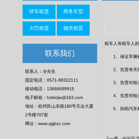
轿车租赁
商务车型
大巴租赁
婚庆租赁
租车人有租车人
联系我们
1、保证车辆租
2、负责有关规
联系人：冷先生
固定电话：0571-88322111
3、负责对租出
移动电话：13666699915
4、负责对租出
电子邮箱：hzbinjie@163.com
地址：杭州艮山东路180号天达大厦
5、协助汽车租
2号楼707室
网址：www.zjgbzc.com
上一篇：
租的车